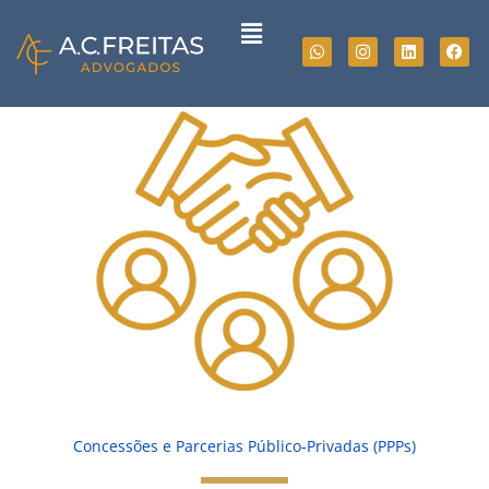
Ir
Menu
para
Whatsapp
Instagram
Linkedin
Fac
o
conteúdo
Concessões e Parcerias Público-Privadas (PPPs)